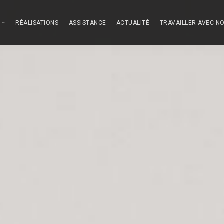
S
RÉALISATIONS
ASSISTANCE
ACTUALITÉ
TRAVAILLER AVEC N
ous
des Cuisines
-vaisselle
on
 nous démarquons