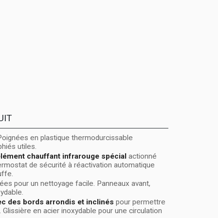
UIT
 Poignées en plastique thermodurcissable
hiés utiles.
lément chauffant infrarouge spécial
actionné
hermostat de sécurité à réactivation automatique
uffe.
lées pour un nettoyage facile. Panneaux avant,
xydable.
c des bords arrondis et inclinés
pour permettre
e. Glissière en acier inoxydable pour une circulation