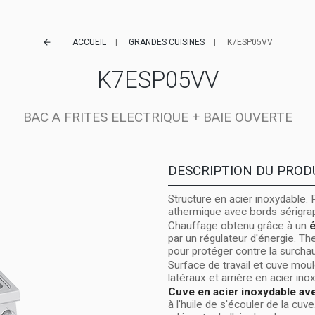
ACCUEIL
GRANDES CUISINES
K7ESP05VV
arrow_back
K7ESP05VV
BAC A FRITES ELECTRIQUE + BAIE OUVERTE
DESCRIPTION DU PROD
Structure en acier inoxydable.
athermique avec bords sérigrap
Chauffage obtenu grâce à un
é
par un régulateur d'énergie. T
pour protéger contre la surcha
Surface de travail et cuve mou
latéraux et arrière en acier ino
Cuve en acier inoxydable ave
à l'huile de s'écouler de la cuv