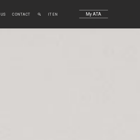
My ATA
OUS
CONTACT
IT
EN