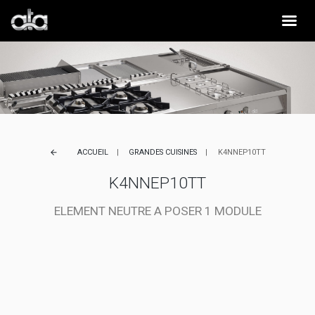
ACCUEIL
GRANDES CUISINES
K4NNEP10TT
arrow_back
K4NNEP10TT
ELEMENT NEUTRE A POSER 1 MODULE