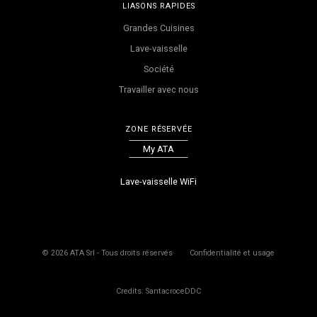
LIASONS RAPIDES
Grandes Cuisines
Lave-vaisselle
Société
Travailler avec nous
ZONE RÉSERVÉE
My ATA
Lave-vaisselle WiFi
©
2026
ATA Srl - Tous droits réservés
Confidentialité et usage
Credits: SantacroceDDC
Le produit a été inséré dans votre panier
Le produit est déjà dans le panier