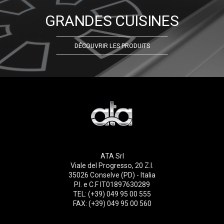
GRANDES CUISINES
DÉCOUVRIR LES PRODUITS
ATA Srl
Viale del Progresso, 20 Z.I.
35026 Conselve (PD) - Italia
P.I. e C.F IT01897630289
TEL: (+39) 049 95 00 555
FAX: (+39) 049 95 00 560