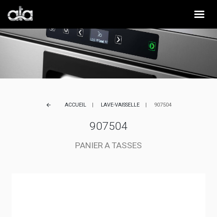
ACCUEIL
LAVE-VAISSELLE
907504
arrow_back
907504
PANIER A TASSES