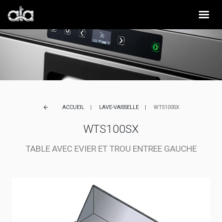
ACCUEIL
LAVE-VAISSELLE
WTS100SX
arrow_back
WTS100SX
TABLE AVEC EVIER ET TROU ENTREE GAUCHE