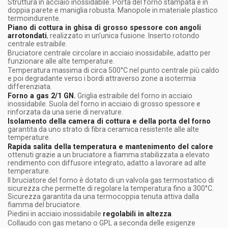
Struttura in acciaio inossidabile. Porta del forno stampata e in
doppia parete e maniglia robusta. Manopole in materiale plastico
termoindurente.
Piano di cottura in ghisa di grosso spessore con angoli
arrotondati
, realizzato in un'unica fusione. Inserto rotondo
centrale estraibile.
Bruciatore centrale circolare in acciaio inossidabile, adatto per
funzionare alle alte temperature.
Temperatura massima di circa 500°C nel punto centrale più caldo
e poi degradante verso i bordi attraverso zone a isotermia
differenziata.
Forno a gas 2/1 GN.
Griglia estraibile del forno in acciaio
inossidabile. Suola del forno in acciaio di grosso spessore e
rinforzata da una serie di nervature.
Isolamento della camera di cottura e della porta del forno
garantita da uno strato di fibra ceramica resistente alle alte
temperature.
Rapida salita della temperatura e mantenimento del calore
ottenuti grazie a un bruciatore a fiamma stabilizzata a elevato
rendimento con diffusore integrato, adatto a lavorare ad alte
temperature.
Il bruciatore del forno è dotato di un valvola gas termostatico di
sicurezza che permette di regolare la temperatura fino a 300°C.
Sicurezza garantita da una termocoppia tenuta attiva dalla
fiamma del bruciatore.
Piedini in acciaio inossidabile
regolabili in altezza
.
Collaudo con gas metano o GPL a seconda delle esigenze